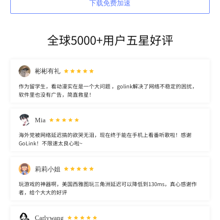
下载免费加速
全球5000+用户五星好评
彬彬有礼
作为留学生，看动漫实在是一个大问题 ，golink解决了网络不稳定的困扰，
软件里也没有广告，简直救星！
Mia
海外党被网络延迟搞的欲哭无泪，现在终于能在手机上看番听歌啦！感谢
GoLink！不限速太良心啦~
莉莉小姐
玩游戏的神器啊，美国西雅图玩三角洲延迟可以降低到130ms，真心感谢作
者，给个大大的好评
Carlywang