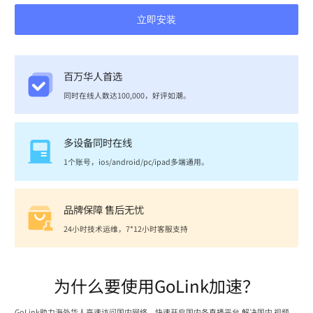
立即安装
百万华人首选
同时在线人数达100,000，好评如潮。
多设备同时在线
1个账号，ios/android/pc/ipad多端通用。
品牌保障 售后无忧
24小时技术运维，7*12小时客服支持
为什么要使用GoLink加速？
GoLink助力海外华人高速访问国内网络，快速开启国内各直播平台,解决国内 视频、