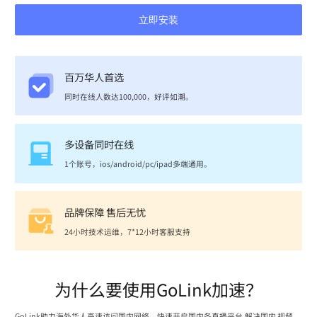
立即安装
百万华人首选
同时在线人数达100,000，好评如潮。
多设备同时在线
1个账号，ios/android/pc/ipad多端通用。
品牌保障 售后无忧
24小时技术运维，7*12小时客服支持
为什么要使用GoLink加速？
GoLink助力海外华人高速访问国内网络，快速开启国内各直播平台,解决国内 视频、