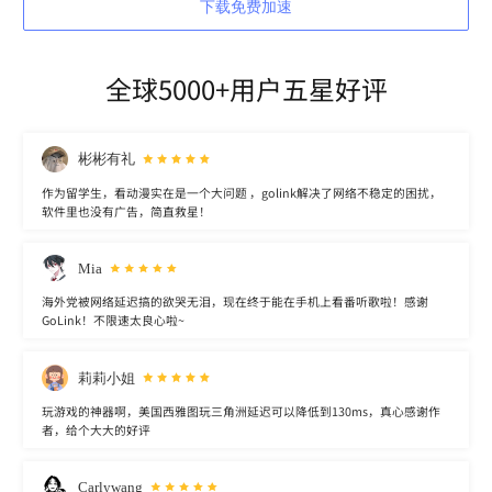
下载免费加速
全球5000+用户五星好评
彬彬有礼
作为留学生，看动漫实在是一个大问题 ，golink解决了网络不稳定的困扰，
软件里也没有广告，简直救星！
Mia
海外党被网络延迟搞的欲哭无泪，现在终于能在手机上看番听歌啦！感谢
GoLink！不限速太良心啦~
莉莉小姐
玩游戏的神器啊，美国西雅图玩三角洲延迟可以降低到130ms，真心感谢作
者，给个大大的好评
Carlywang