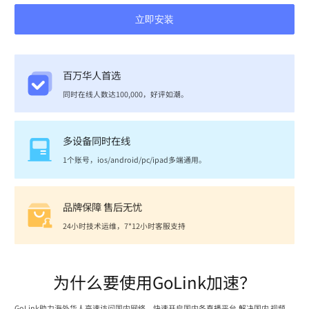
立即安装
百万华人首选
同时在线人数达100,000，好评如潮。
多设备同时在线
1个账号，ios/android/pc/ipad多端通用。
品牌保障 售后无忧
24小时技术运维，7*12小时客服支持
为什么要使用GoLink加速？
GoLink助力海外华人高速访问国内网络，快速开启国内各直播平台,解决国内 视频、