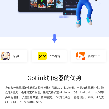
原神
YY语音
富途牛牛
GoLink加速器的优势
身在海外玩国服游戏延迟高经常掉线？使用GoLink加速器，一键加速国服游戏，降
低海外延迟，极速稳定不丢包，完美支持加速Windows、iOS、Android、macOS等
多平台使用，加速王者荣耀、和平精英、LOL英雄联盟 、魔兽世界、原神、永劫无
间、剑网3、CS:GO等国服游戏。