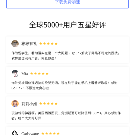
下载免费加速
全球5000+用户五星好评
彬彬有礼
作为留学生，看动漫实在是一个大问题 ，golink解决了网络不稳定的困扰，
软件里也没有广告，简直救星！
Mia
海外党被网络延迟搞的欲哭无泪，现在终于能在手机上看番听歌啦！感谢
GoLink！不限速太良心啦~
莉莉小姐
玩游戏的神器啊，美国西雅图玩三角洲延迟可以降低到130ms，真心感谢作
者，给个大大的好评
Carlywang