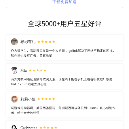
下载免费加速
全球5000+用户五星好评
彬彬有礼
作为留学生，看动漫实在是一个大问题 ，golink解决了网络不稳定的困扰，
软件里也没有广告，简直救星！
Mia
海外党被网络延迟搞的欲哭无泪，现在终于能在手机上看番听歌啦！感谢
GoLink！不限速太良心啦~
莉莉小姐
玩游戏的神器啊，美国西雅图玩三角洲延迟可以降低到130ms，真心感谢作
者，给个大大的好评
Carlywang