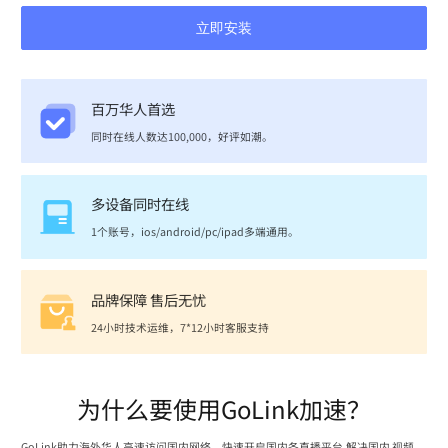
立即安装
百万华人首选
同时在线人数达100,000，好评如潮。
多设备同时在线
1个账号，ios/android/pc/ipad多端通用。
品牌保障 售后无忧
24小时技术运维，7*12小时客服支持
为什么要使用GoLink加速？
GoLink助力海外华人高速访问国内网络，快速开启国内各直播平台,解决国内 视频、