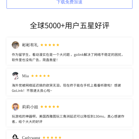
下载免费加速
全球5000+用户五星好评
彬彬有礼
作为留学生，看动漫实在是一个大问题 ，golink解决了网络不稳定的困扰，
软件里也没有广告，简直救星！
Mia
海外党被网络延迟搞的欲哭无泪，现在终于能在手机上看番听歌啦！感谢
GoLink！不限速太良心啦~
莉莉小姐
玩游戏的神器啊，美国西雅图玩三角洲延迟可以降低到130ms，真心感谢作
者，给个大大的好评
Carlywang