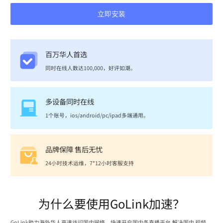
立即安装
百万华人首选
同时在线人数达100,000，好评如潮。
多设备同时在线
1个账号，ios/android/pc/ipad多端通用。
品牌保障 售后无忧
24小时技术运维，7*12小时客服支持
为什么要使用GoLink加速？
GoLink助力海外华人高速访问国内网络，快速开启国内各直播平台,解决国内 视频、