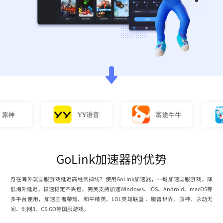
神
YY语音
富途牛牛
GoLink加速器的优势
身在海外玩国服游戏延迟高经常掉线？使用GoLink加速器，一键加速国服游戏，降
低海外延迟，极速稳定不丢包，完美支持加速Windows、iOS、Android、macOS等
多平台使用，加速王者荣耀、和平精英、LOL英雄联盟 、魔兽世界、原神、永劫无
间、剑网3、CS:GO等国服游戏。