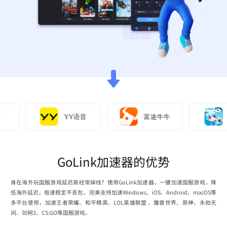
YY语音
富途牛牛
直
GoLink加速器的优势
身在海外玩国服游戏延迟高经常掉线？使用GoLink加速器，一键加速国服游戏，降
低海外延迟，极速稳定不丢包，完美支持加速Windows、iOS、Android、macOS等
多平台使用，加速王者荣耀、和平精英、LOL英雄联盟 、魔兽世界、原神、永劫无
间、剑网3、CS:GO等国服游戏。