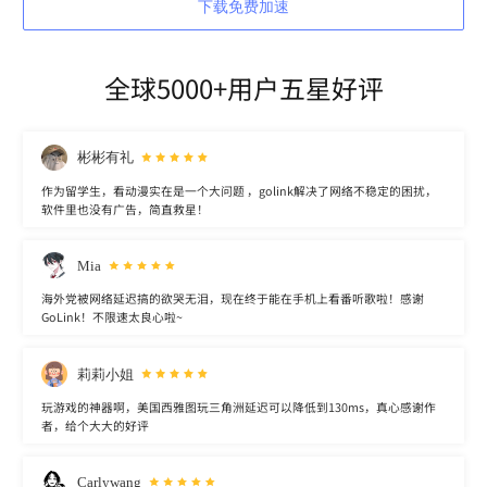
下载免费加速
全球5000+用户五星好评
彬彬有礼
作为留学生，看动漫实在是一个大问题 ，golink解决了网络不稳定的困扰，
软件里也没有广告，简直救星！
Mia
海外党被网络延迟搞的欲哭无泪，现在终于能在手机上看番听歌啦！感谢
GoLink！不限速太良心啦~
莉莉小姐
玩游戏的神器啊，美国西雅图玩三角洲延迟可以降低到130ms，真心感谢作
者，给个大大的好评
Carlywang