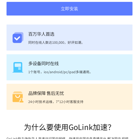
立即安装
百万华人首选
同时在线人数达100,000，好评如潮。
多设备同时在线
1个账号，ios/android/pc/ipad多端通用。
品牌保障 售后无忧
24小时技术运维，7*12小时客服支持
为什么要使用GoLink加速？
GoLink助力海外华人高速访问国内网络，快速开启国内各直播平台,解决国内 视频、