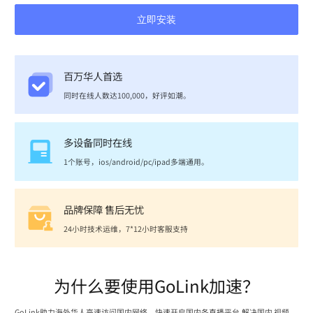
立即安装
百万华人首选
同时在线人数达100,000，好评如潮。
多设备同时在线
1个账号，ios/android/pc/ipad多端通用。
品牌保障 售后无忧
24小时技术运维，7*12小时客服支持
为什么要使用GoLink加速？
GoLink助力海外华人高速访问国内网络，快速开启国内各直播平台,解决国内 视频、