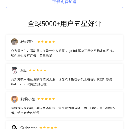
下载免费加速
全球5000+用户五星好评
彬彬有礼
作为留学生，看动漫实在是一个大问题 ，golink解决了网络不稳定的困扰，
软件里也没有广告，简直救星！
Mia
海外党被网络延迟搞的欲哭无泪，现在终于能在手机上看番听歌啦！感谢
GoLink！不限速太良心啦~
莉莉小姐
玩游戏的神器啊，美国西雅图玩三角洲延迟可以降低到130ms，真心感谢作
者，给个大大的好评
Carlywang