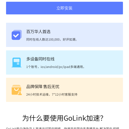
立即安装
百万华人首选
同时在线人数达100,000，好评如潮。
多设备同时在线
1个账号，ios/android/pc/ipad多端通用。
品牌保障 售后无忧
24小时技术运维，7*12小时客服支持
为什么要使用GoLink加速？
GoLink助力海外华人高速访问国内网络，快速开启国内各直播平台,解决国内 视频、