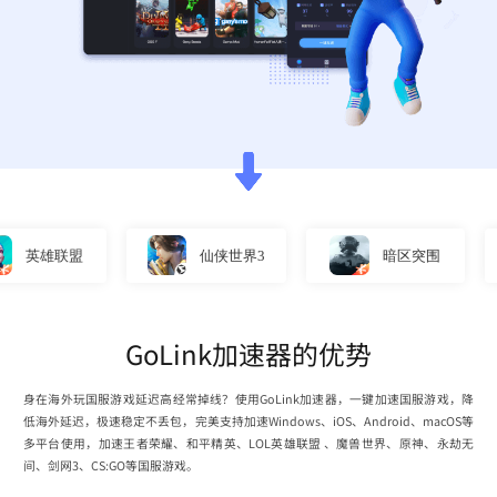
英雄联盟
仙侠世界3
暗区突围
GoLink加速器的优势
身在海外玩国服游戏延迟高经常掉线？使用GoLink加速器，一键加速国服游戏，降
低海外延迟，极速稳定不丢包，完美支持加速Windows、iOS、Android、macOS等
多平台使用，加速王者荣耀、和平精英、LOL英雄联盟 、魔兽世界、原神、永劫无
间、剑网3、CS:GO等国服游戏。