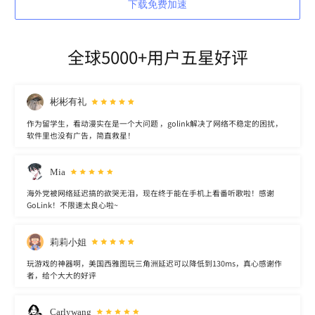
下载免费加速
全球5000+用户五星好评
彬彬有礼
作为留学生，看动漫实在是一个大问题 ，golink解决了网络不稳定的困扰，
软件里也没有广告，简直救星！
Mia
海外党被网络延迟搞的欲哭无泪，现在终于能在手机上看番听歌啦！感谢
GoLink！不限速太良心啦~
莉莉小姐
玩游戏的神器啊，美国西雅图玩三角洲延迟可以降低到130ms，真心感谢作
者，给个大大的好评
Carlywang