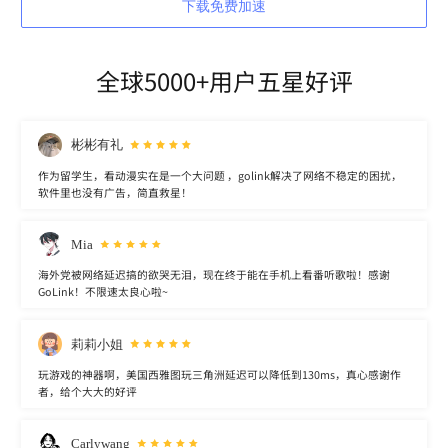
下载免费加速
全球5000+用户五星好评
彬彬有礼
作为留学生，看动漫实在是一个大问题 ，golink解决了网络不稳定的困扰，
软件里也没有广告，简直救星！
Mia
海外党被网络延迟搞的欲哭无泪，现在终于能在手机上看番听歌啦！感谢
GoLink！不限速太良心啦~
莉莉小姐
玩游戏的神器啊，美国西雅图玩三角洲延迟可以降低到130ms，真心感谢作
者，给个大大的好评
Carlywang