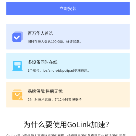
立即安装
百万华人首选
同时在线人数达100,000，好评如潮。
多设备同时在线
1个账号，ios/android/pc/ipad多端通用。
品牌保障 售后无忧
24小时技术运维，7*12小时客服支持
为什么要使用GoLink加速？
GoLink助力海外华人高速访问国内网络，快速开启国内各直播平台,解决国内 视频、