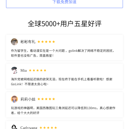
下载免费加速
全球5000+用户五星好评
彬彬有礼
作为留学生，看动漫实在是一个大问题 ，golink解决了网络不稳定的困扰，
软件里也没有广告，简直救星！
Mia
海外党被网络延迟搞的欲哭无泪，现在终于能在手机上看番听歌啦！感谢
GoLink！不限速太良心啦~
莉莉小姐
玩游戏的神器啊，美国西雅图玩三角洲延迟可以降低到130ms，真心感谢作
者，给个大大的好评
Carlywang