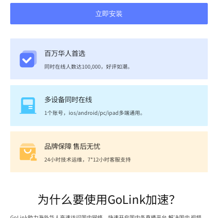
立即安装
百万华人首选
同时在线人数达100,000，好评如潮。
多设备同时在线
1个账号，ios/android/pc/ipad多端通用。
品牌保障 售后无忧
24小时技术运维，7*12小时客服支持
为什么要使用GoLink加速？
GoLink助力海外华人高速访问国内网络，快速开启国内各直播平台,解决国内 视频、