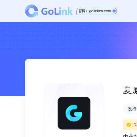
夏
发行日
G
内容