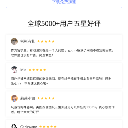
下载免费加速
全球5000+用户五星好评
彬彬有礼
作为留学生，看动漫实在是一个大问题 ，golink解决了网络不稳定的困扰，
软件里也没有广告，简直救星！
Mia
海外党被网络延迟搞的欲哭无泪，现在终于能在手机上看番听歌啦！感谢
GoLink！不限速太良心啦~
莉莉小姐
玩游戏的神器啊，美国西雅图玩三角洲延迟可以降低到130ms，真心感谢作
者，给个大大的好评
Carlywang