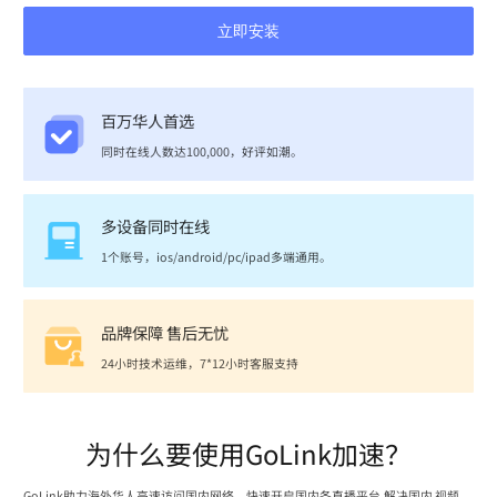
立即安装
百万华人首选
同时在线人数达100,000，好评如潮。
多设备同时在线
1个账号，ios/android/pc/ipad多端通用。
品牌保障 售后无忧
24小时技术运维，7*12小时客服支持
为什么要使用GoLink加速？
GoLink助力海外华人高速访问国内网络，快速开启国内各直播平台,解决国内 视频、