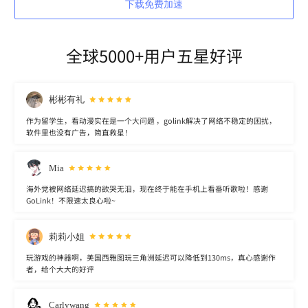
下载免费加速
全球5000+用户五星好评
彬彬有礼
作为留学生，看动漫实在是一个大问题 ，golink解决了网络不稳定的困扰，
软件里也没有广告，简直救星！
Mia
海外党被网络延迟搞的欲哭无泪，现在终于能在手机上看番听歌啦！感谢
GoLink！不限速太良心啦~
莉莉小姐
玩游戏的神器啊，美国西雅图玩三角洲延迟可以降低到130ms，真心感谢作
者，给个大大的好评
Carlywang