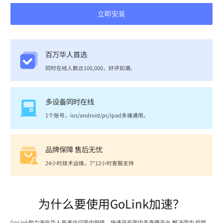
立即安装
百万华人首选
同时在线人数达100,000，好评如潮。
多设备同时在线
1个账号，ios/android/pc/ipad多端通用。
品牌保障 售后无忧
24小时技术运维，7*12小时客服支持
为什么要使用GoLink加速？
GoLink助力海外华人高速访问国内网络，快速开启国内各直播平台,解决国内 视频、