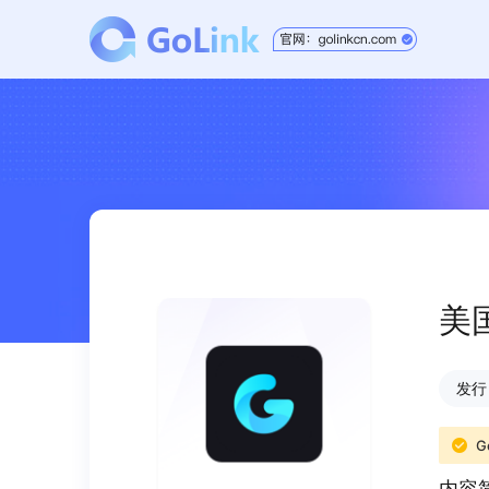
美
发行日
G
内容