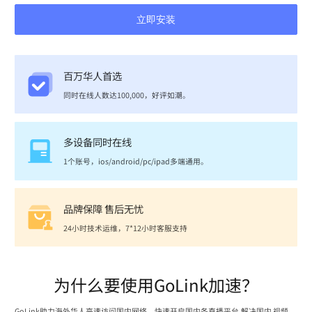
立即安装
百万华人首选
同时在线人数达100,000，好评如潮。
多设备同时在线
1个账号，ios/android/pc/ipad多端通用。
品牌保障 售后无忧
24小时技术运维，7*12小时客服支持
为什么要使用GoLink加速？
GoLink助力海外华人高速访问国内网络，快速开启国内各直播平台,解决国内 视频、