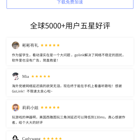
下载免费加速
全球5000+用户五星好评
彬彬有礼
作为留学生，看动漫实在是一个大问题 ，golink解决了网络不稳定的困扰，
软件里也没有广告，简直救星！
Mia
海外党被网络延迟搞的欲哭无泪，现在终于能在手机上看番听歌啦！感谢
GoLink！不限速太良心啦~
莉莉小姐
玩游戏的神器啊，美国西雅图玩三角洲延迟可以降低到130ms，真心感谢作
者，给个大大的好评
Carlywang