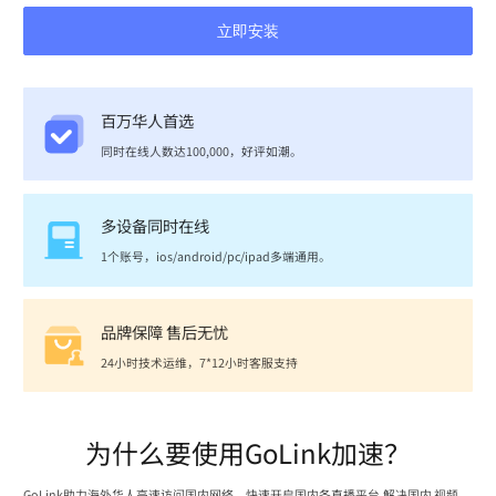
立即安装
百万华人首选
同时在线人数达100,000，好评如潮。
多设备同时在线
1个账号，ios/android/pc/ipad多端通用。
品牌保障 售后无忧
24小时技术运维，7*12小时客服支持
为什么要使用GoLink加速？
GoLink助力海外华人高速访问国内网络，快速开启国内各直播平台,解决国内 视频、