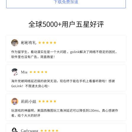
下载免费加速
全球5000+用户五星好评
彬彬有礼
作为留学生，看动漫实在是一个大问题 ，golink解决了网络不稳定的困扰，
软件里也没有广告，简直救星！
Mia
海外党被网络延迟搞的欲哭无泪，现在终于能在手机上看番听歌啦！感谢
GoLink！不限速太良心啦~
莉莉小姐
玩游戏的神器啊，美国西雅图玩三角洲延迟可以降低到130ms，真心感谢作
者，给个大大的好评
Carlywang