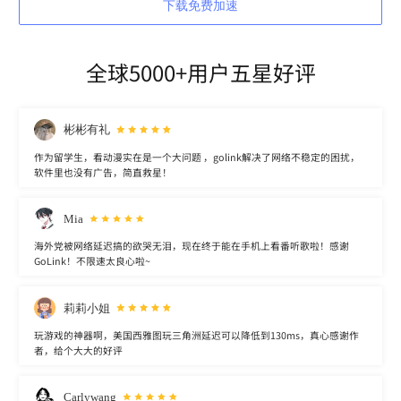
下载免费加速
全球5000+用户五星好评
彬彬有礼
作为留学生，看动漫实在是一个大问题 ，golink解决了网络不稳定的困扰，
软件里也没有广告，简直救星！
Mia
海外党被网络延迟搞的欲哭无泪，现在终于能在手机上看番听歌啦！感谢
GoLink！不限速太良心啦~
莉莉小姐
玩游戏的神器啊，美国西雅图玩三角洲延迟可以降低到130ms，真心感谢作
者，给个大大的好评
Carlywang