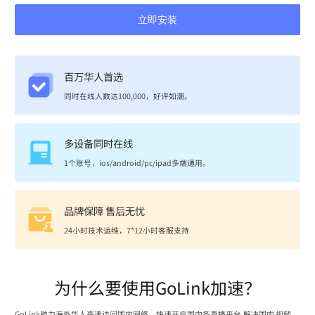
立即安装
百万华人首选
同时在线人数达100,000，好评如潮。
多设备同时在线
1个账号，ios/android/pc/ipad多端通用。
品牌保障 售后无忧
24小时技术运维，7*12小时客服支持
为什么要使用GoLink加速？
GoLink助力海外华人高速访问国内网络，快速开启国内各直播平台,解决国内 视频、