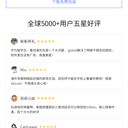
下载免费加速
全球5000+用户五星好评
彬彬有礼
作为留学生，看动漫实在是一个大问题 ，golink解决了网络不稳定的困扰，
软件里也没有广告，简直救星！
Mia
海外党被网络延迟搞的欲哭无泪，现在终于能在手机上看番听歌啦！感谢
GoLink！不限速太良心啦~
莉莉小姐
玩游戏的神器啊，美国西雅图玩三角洲延迟可以降低到130ms，真心感谢作
者，给个大大的好评
Carlywang