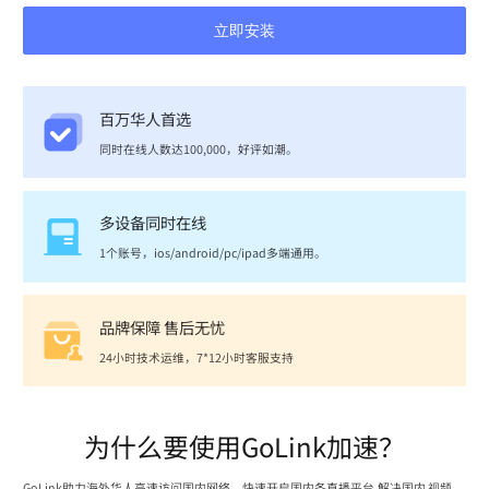
立即安装
百万华人首选
同时在线人数达100,000，好评如潮。
多设备同时在线
1个账号，ios/android/pc/ipad多端通用。
品牌保障 售后无忧
24小时技术运维，7*12小时客服支持
为什么要使用GoLink加速？
GoLink助力海外华人高速访问国内网络，快速开启国内各直播平台,解决国内 视频、