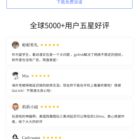
下载免费加速
全球5000+用户五星好评
彬彬有礼
作为留学生，看动漫实在是一个大问题 ，golink解决了网络不稳定的困扰，
软件里也没有广告，简直救星！
Mia
海外党被网络延迟搞的欲哭无泪，现在终于能在手机上看番听歌啦！感谢
GoLink！不限速太良心啦~
莉莉小姐
玩游戏的神器啊，美国西雅图玩三角洲延迟可以降低到130ms，真心感谢作
者，给个大大的好评
Carlywang