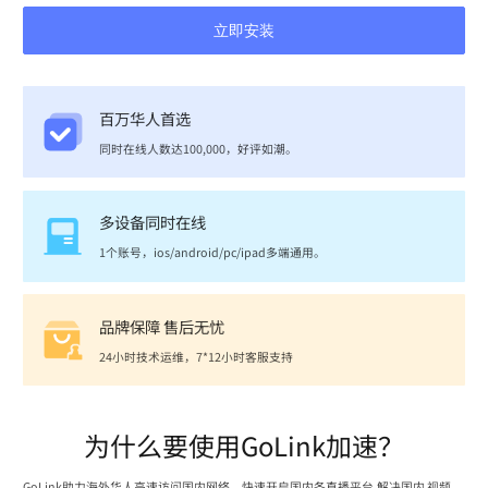
立即安装
百万华人首选
同时在线人数达100,000，好评如潮。
多设备同时在线
1个账号，ios/android/pc/ipad多端通用。
品牌保障 售后无忧
24小时技术运维，7*12小时客服支持
为什么要使用GoLink加速？
GoLink助力海外华人高速访问国内网络，快速开启国内各直播平台,解决国内 视频、