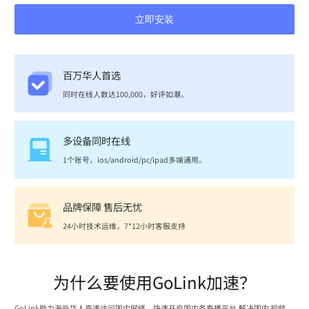
立即安装
百万华人首选
同时在线人数达100,000，好评如潮。
多设备同时在线
1个账号，ios/android/pc/ipad多端通用。
品牌保障 售后无忧
24小时技术运维，7*12小时客服支持
为什么要使用GoLink加速？
GoLink助力海外华人高速访问国内网络，快速开启国内各直播平台,解决国内 视频、