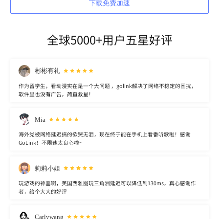
下载免费加速
全球5000+用户五星好评
彬彬有礼
作为留学生，看动漫实在是一个大问题 ，golink解决了网络不稳定的困扰，
软件里也没有广告，简直救星！
Mia
海外党被网络延迟搞的欲哭无泪，现在终于能在手机上看番听歌啦！感谢
GoLink！不限速太良心啦~
莉莉小姐
玩游戏的神器啊，美国西雅图玩三角洲延迟可以降低到130ms，真心感谢作
者，给个大大的好评
Carlywang