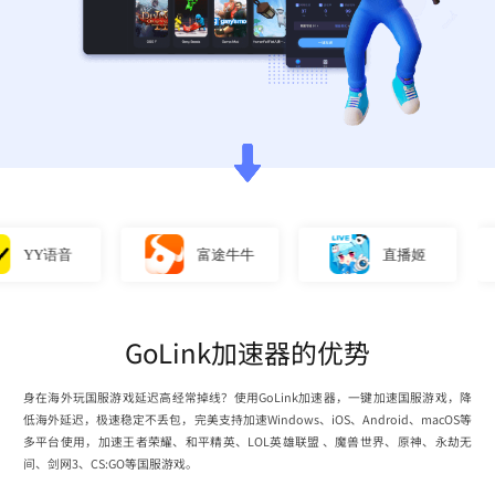
Y语音
富途牛牛
直播姬
GoLink加速器的优势
身在海外玩国服游戏延迟高经常掉线？使用GoLink加速器，一键加速国服游戏，降
低海外延迟，极速稳定不丢包，完美支持加速Windows、iOS、Android、macOS等
多平台使用，加速王者荣耀、和平精英、LOL英雄联盟 、魔兽世界、原神、永劫无
间、剑网3、CS:GO等国服游戏。