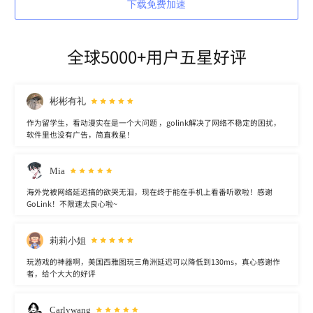
下载免费加速
全球5000+用户五星好评
彬彬有礼
作为留学生，看动漫实在是一个大问题 ，golink解决了网络不稳定的困扰，
软件里也没有广告，简直救星！
Mia
海外党被网络延迟搞的欲哭无泪，现在终于能在手机上看番听歌啦！感谢
GoLink！不限速太良心啦~
莉莉小姐
玩游戏的神器啊，美国西雅图玩三角洲延迟可以降低到130ms，真心感谢作
者，给个大大的好评
Carlywang