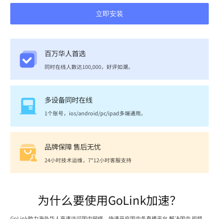
立即安装
百万华人首选
同时在线人数达100,000，好评如潮。
多设备同时在线
1个账号，ios/android/pc/ipad多端通用。
品牌保障 售后无忧
24小时技术运维，7*12小时客服支持
为什么要使用GoLink加速？
GoLink助力海外华人高速访问国内网络，快速开启国内各直播平台,解决国内 视频、