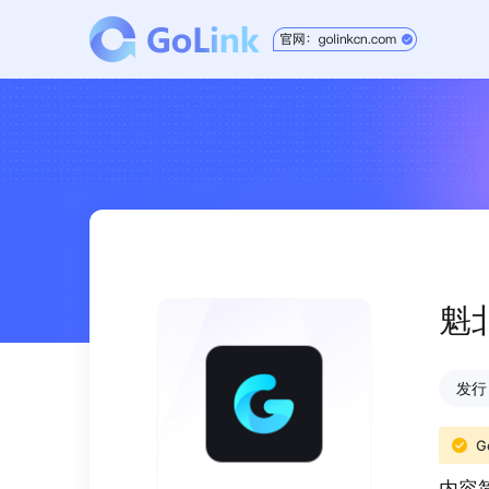
魁
发行日
G
内容