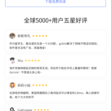
下载免费加速
全球5000+用户五星好评
彬彬有礼
作为留学生，看动漫实在是一个大问题 ，golink解决了网络不稳定的困扰，
软件里也没有广告，简直救星！
Mia
海外党被网络延迟搞的欲哭无泪，现在终于能在手机上看番听歌啦！感谢
GoLink！不限速太良心啦~
莉莉小姐
玩游戏的神器啊，美国西雅图玩三角洲延迟可以降低到130ms，真心感谢作
者，给个大大的好评
Carlywang