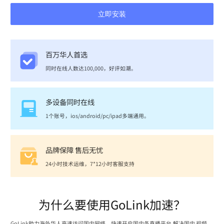
立即安装
百万华人首选
同时在线人数达100,000，好评如潮。
多设备同时在线
1个账号，ios/android/pc/ipad多端通用。
品牌保障 售后无忧
24小时技术运维，7*12小时客服支持
为什么要使用GoLink加速？
GoLink助力海外华人高速访问国内网络，快速开启国内各直播平台,解决国内 视频、