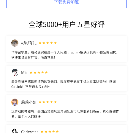
下载免费加速
全球5000+用户五星好评
彬彬有礼
作为留学生，看动漫实在是一个大问题 ，golink解决了网络不稳定的困扰，
软件里也没有广告，简直救星！
Mia
海外党被网络延迟搞的欲哭无泪，现在终于能在手机上看番听歌啦！感谢
GoLink！不限速太良心啦~
莉莉小姐
玩游戏的神器啊，美国西雅图玩三角洲延迟可以降低到130ms，真心感谢作
者，给个大大的好评
Carlywang