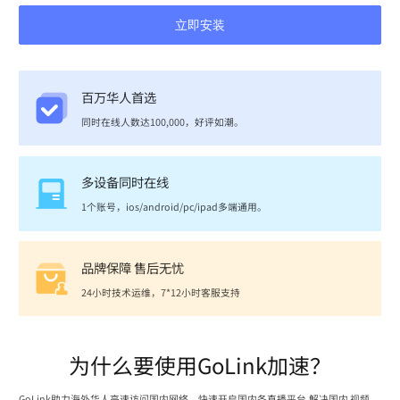
立即安装
百万华人首选
同时在线人数达100,000，好评如潮。
多设备同时在线
1个账号，ios/android/pc/ipad多端通用。
品牌保障 售后无忧
24小时技术运维，7*12小时客服支持
为什么要使用GoLink加速？
GoLink助力海外华人高速访问国内网络，快速开启国内各直播平台,解决国内 视频、