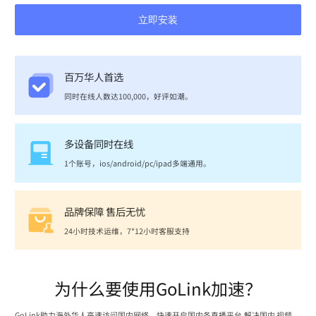
立即安装
百万华人首选
同时在线人数达100,000，好评如潮。
多设备同时在线
1个账号，ios/android/pc/ipad多端通用。
品牌保障 售后无忧
24小时技术运维，7*12小时客服支持
为什么要使用GoLink加速？
GoLink助力海外华人高速访问国内网络，快速开启国内各直播平台,解决国内 视频、