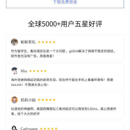
下载免费加速
全球5000+用户五星好评
彬彬有礼
作为留学生，看动漫实在是一个大问题 ，golink解决了网络不稳定的困扰，
软件里也没有广告，简直救星！
Mia
海外党被网络延迟搞的欲哭无泪，现在终于能在手机上看番听歌啦！感谢
GoLink！不限速太良心啦~
莉莉小姐
玩游戏的神器啊，美国西雅图玩三角洲延迟可以降低到130ms，真心感谢作
者，给个大大的好评
Carlywang