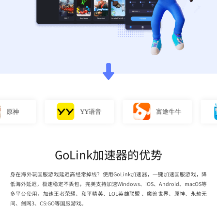
YY语音
富途牛牛
直
GoLink加速器的优势
身在海外玩国服游戏延迟高经常掉线？使用GoLink加速器，一键加速国服游戏，降
低海外延迟，极速稳定不丢包，完美支持加速Windows、iOS、Android、macOS等
多平台使用，加速王者荣耀、和平精英、LOL英雄联盟 、魔兽世界、原神、永劫无
间、剑网3、CS:GO等国服游戏。