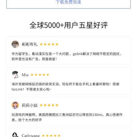
下载免费加速
全球5000+用户五星好评
彬彬有礼
作为留学生，看动漫实在是一个大问题 ，golink解决了网络不稳定的困扰，
软件里也没有广告，简直救星！
Mia
海外党被网络延迟搞的欲哭无泪，现在终于能在手机上看番听歌啦！感谢
GoLink！不限速太良心啦~
莉莉小姐
玩游戏的神器啊，美国西雅图玩三角洲延迟可以降低到130ms，真心感谢作
者，给个大大的好评
Carlywang