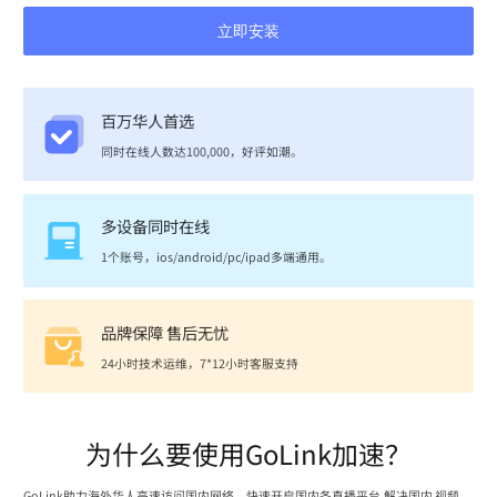
立即安装
百万华人首选
同时在线人数达100,000，好评如潮。
多设备同时在线
1个账号，ios/android/pc/ipad多端通用。
品牌保障 售后无忧
24小时技术运维，7*12小时客服支持
为什么要使用GoLink加速？
GoLink助力海外华人高速访问国内网络，快速开启国内各直播平台,解决国内 视频、