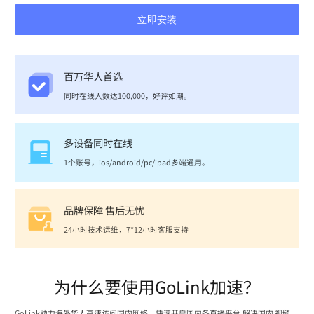
立即安装
百万华人首选
同时在线人数达100,000，好评如潮。
多设备同时在线
1个账号，ios/android/pc/ipad多端通用。
品牌保障 售后无忧
24小时技术运维，7*12小时客服支持
为什么要使用GoLink加速？
GoLink助力海外华人高速访问国内网络，快速开启国内各直播平台,解决国内 视频、