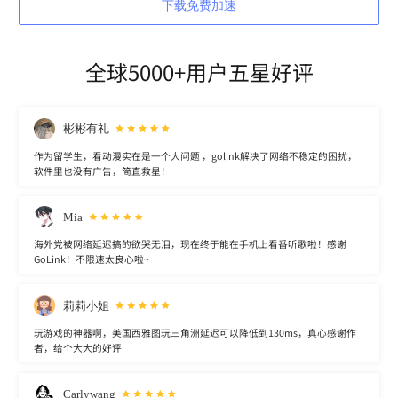
下载免费加速
全球5000+用户五星好评
彬彬有礼
作为留学生，看动漫实在是一个大问题 ，golink解决了网络不稳定的困扰，
软件里也没有广告，简直救星！
Mia
海外党被网络延迟搞的欲哭无泪，现在终于能在手机上看番听歌啦！感谢
GoLink！不限速太良心啦~
莉莉小姐
玩游戏的神器啊，美国西雅图玩三角洲延迟可以降低到130ms，真心感谢作
者，给个大大的好评
Carlywang