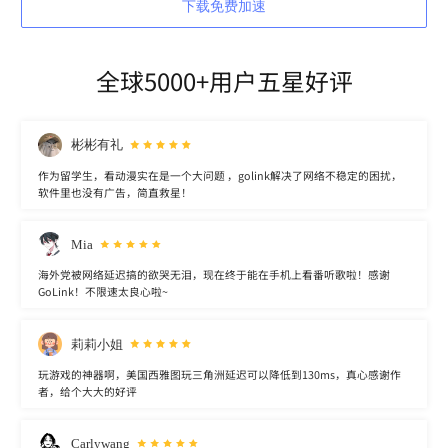
下载免费加速
全球5000+用户五星好评
彬彬有礼
作为留学生，看动漫实在是一个大问题 ，golink解决了网络不稳定的困扰，
软件里也没有广告，简直救星！
Mia
海外党被网络延迟搞的欲哭无泪，现在终于能在手机上看番听歌啦！感谢
GoLink！不限速太良心啦~
莉莉小姐
玩游戏的神器啊，美国西雅图玩三角洲延迟可以降低到130ms，真心感谢作
者，给个大大的好评
Carlywang