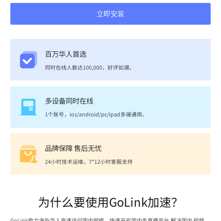
立即安装
百万华人首选
同时在线人数达100,000，好评如潮。
多设备同时在线
1个账号，ios/android/pc/ipad多端通用。
品牌保障 售后无忧
24小时技术运维，7*12小时客服支持
为什么要使用GoLink加速？
GoLink助力海外华人高速访问国内网络，快速开启国内各直播平台,解决国内 视频、