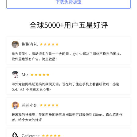
下载免费加速
全球5000+用户五星好评
彬彬有礼
作为留学生，看动漫实在是一个大问题 ，golink解决了网络不稳定的困扰，
软件里也没有广告，简直救星！
Mia
海外党被网络延迟搞的欲哭无泪，现在终于能在手机上看番听歌啦！感谢
GoLink！不限速太良心啦~
莉莉小姐
玩游戏的神器啊，美国西雅图玩三角洲延迟可以降低到130ms，真心感谢作
者，给个大大的好评
Carlywang