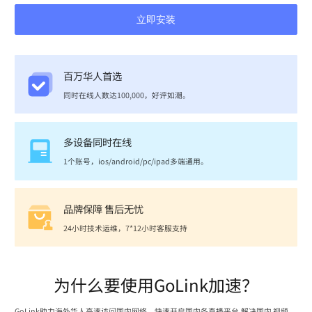
立即安装
百万华人首选
同时在线人数达100,000，好评如潮。
多设备同时在线
1个账号，ios/android/pc/ipad多端通用。
品牌保障 售后无忧
24小时技术运维，7*12小时客服支持
为什么要使用GoLink加速？
GoLink助力海外华人高速访问国内网络，快速开启国内各直播平台,解决国内 视频、