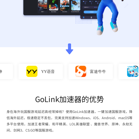
YY语音
富途牛牛
直
GoLink加速器的优势
身在海外玩国服游戏延迟高经常掉线？使用GoLink加速器，一键加速国服游戏，降
低海外延迟，极速稳定不丢包，完美支持加速Windows、iOS、Android、macOS等
多平台使用，加速王者荣耀、和平精英、LOL英雄联盟 、魔兽世界、原神、永劫无
间、剑网3、CS:GO等国服游戏。