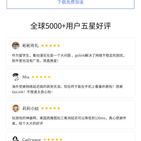
下载免费加速
全球5000+用户五星好评
彬彬有礼
作为留学生，看动漫实在是一个大问题 ，golink解决了网络不稳定的困扰，
软件里也没有广告，简直救星！
Mia
海外党被网络延迟搞的欲哭无泪，现在终于能在手机上看番听歌啦！感谢
GoLink！不限速太良心啦~
莉莉小姐
玩游戏的神器啊，美国西雅图玩三角洲延迟可以降低到130ms，真心感谢作
者，给个大大的好评
Carlywang