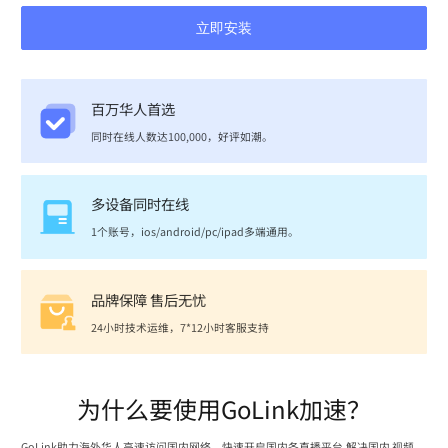
立即安装
百万华人首选
同时在线人数达100,000，好评如潮。
多设备同时在线
1个账号，ios/android/pc/ipad多端通用。
品牌保障 售后无忧
24小时技术运维，7*12小时客服支持
为什么要使用GoLink加速？
GoLink助力海外华人高速访问国内网络，快速开启国内各直播平台,解决国内 视频、