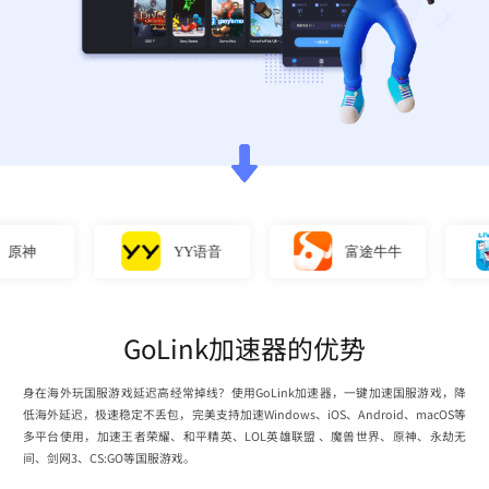
神
YY语音
富途牛牛
GoLink加速器的优势
身在海外玩国服游戏延迟高经常掉线？使用GoLink加速器，一键加速国服游戏，降
低海外延迟，极速稳定不丢包，完美支持加速Windows、iOS、Android、macOS等
多平台使用，加速王者荣耀、和平精英、LOL英雄联盟 、魔兽世界、原神、永劫无
间、剑网3、CS:GO等国服游戏。