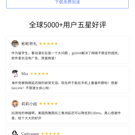
下载免费加速
全球5000+用户五星好评
彬彬有礼
作为留学生，看动漫实在是一个大问题 ，golink解决了网络不稳定的困扰，
软件里也没有广告，简直救星！
Mia
海外党被网络延迟搞的欲哭无泪，现在终于能在手机上看番听歌啦！感谢
GoLink！不限速太良心啦~
莉莉小姐
玩游戏的神器啊，美国西雅图玩三角洲延迟可以降低到130ms，真心感谢作
者，给个大大的好评
Carlywang