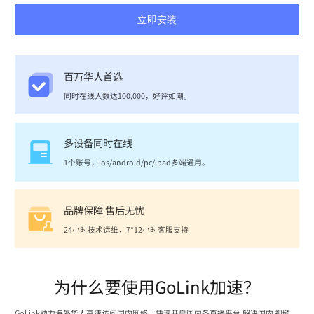
立即安装
百万华人首选
同时在线人数达100,000，好评如潮。
多设备同时在线
1个账号，ios/android/pc/ipad多端通用。
品牌保障 售后无忧
24小时技术运维，7*12小时客服支持
为什么要使用GoLink加速？
GoLink助力海外华人高速访问国内网络，快速开启国内各直播平台,解决国内 视频、