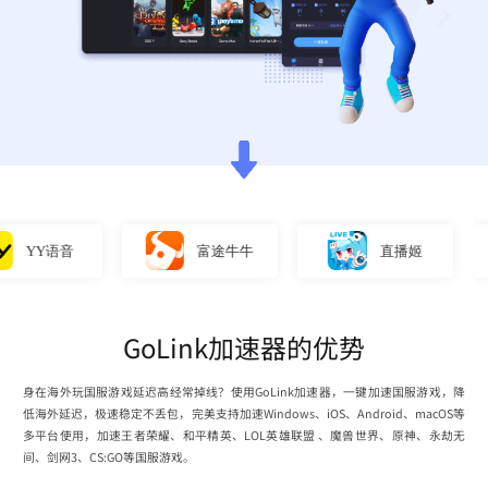
YY语音
富途牛牛
直播姬
GoLink加速器的优势
身在海外玩国服游戏延迟高经常掉线？使用GoLink加速器，一键加速国服游戏，降
低海外延迟，极速稳定不丢包，完美支持加速Windows、iOS、Android、macOS等
多平台使用，加速王者荣耀、和平精英、LOL英雄联盟 、魔兽世界、原神、永劫无
间、剑网3、CS:GO等国服游戏。