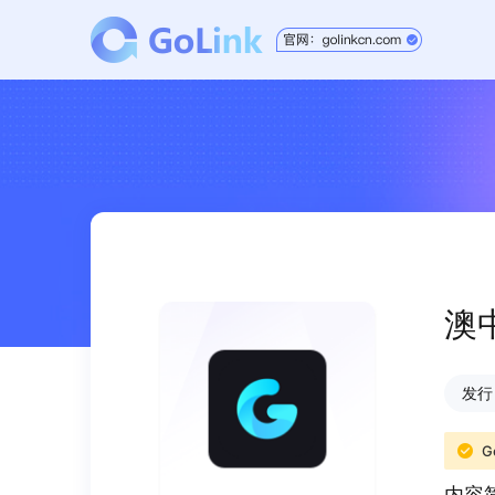
澳
发行日
G
内容