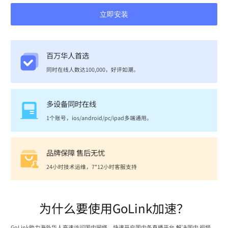
立即安装
百万华人首选
同时在线人数达100,000，好评如潮。
多设备同时在线
1个账号，ios/android/pc/ipad多端通用。
品牌保障 售后无忧
24小时技术运维，7*12小时客服支持
为什么要使用GoLink加速？
GoLink助力海外华人高速访问国内网络，快速开启国内各直播平台,解决国内 视频、