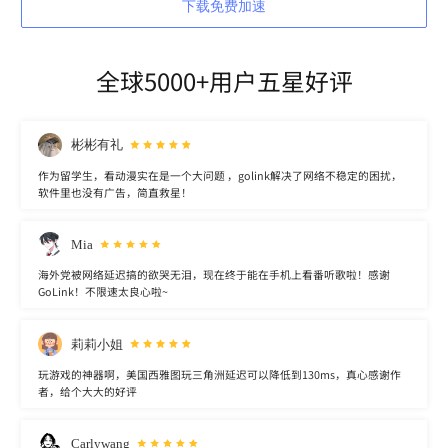
下载免费加速
全球5000+用户五星好评
彬彬有礼
作为留学生，看动漫实在是一个大问题 ，golink解决了网络不稳定的困扰，
软件里也没有广告，简直救星！
Mia
海外党被网络延迟搞的欲哭无泪，现在终于能在手机上看番听歌啦！感谢
GoLink！不限速太良心啦~
莉莉小姐
玩游戏的神器啊，美国西雅图玩三角洲延迟可以降低到130ms，真心感谢作
者，给个大大的好评
Carlywang