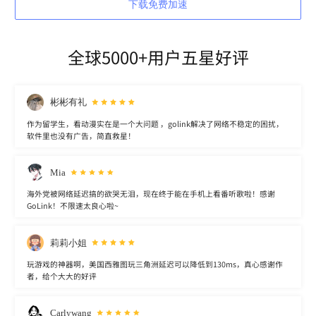
下载免费加速
全球5000+用户五星好评
彬彬有礼
作为留学生，看动漫实在是一个大问题 ，golink解决了网络不稳定的困扰，
软件里也没有广告，简直救星！
Mia
海外党被网络延迟搞的欲哭无泪，现在终于能在手机上看番听歌啦！感谢
GoLink！不限速太良心啦~
莉莉小姐
玩游戏的神器啊，美国西雅图玩三角洲延迟可以降低到130ms，真心感谢作
者，给个大大的好评
Carlywang