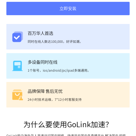
立即安装
百万华人首选
同时在线人数达100,000，好评如潮。
多设备同时在线
1个账号，ios/android/pc/ipad多端通用。
品牌保障 售后无忧
24小时技术运维，7*12小时客服支持
为什么要使用GoLink加速？
GoLink助力海外华人高速访问国内网络，快速开启国内各直播平台,解决国内 视频、