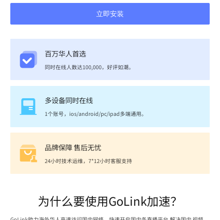
立即安装
百万华人首选
同时在线人数达100,000，好评如潮。
多设备同时在线
1个账号，ios/android/pc/ipad多端通用。
品牌保障 售后无忧
24小时技术运维，7*12小时客服支持
为什么要使用GoLink加速？
GoLink助力海外华人高速访问国内网络，快速开启国内各直播平台,解决国内 视频、