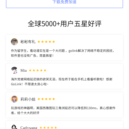
下载免费加速
全球5000+用户五星好评
彬彬有礼
作为留学生，看动漫实在是一个大问题 ，golink解决了网络不稳定的困扰，
软件里也没有广告，简直救星！
Mia
海外党被网络延迟搞的欲哭无泪，现在终于能在手机上看番听歌啦！感谢
GoLink！不限速太良心啦~
莉莉小姐
玩游戏的神器啊，美国西雅图玩三角洲延迟可以降低到130ms，真心感谢作
者，给个大大的好评
Carlywang